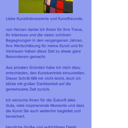
Liebe Kunstinteressierte und Kunstfreunde,
von Herzen danke ich Ihnen für Ihre Treue,
Ihr Interesse und die vielen schönen
Begegnungen in den vergangenen Jahren.
Ihre Wertschätzung für meine Kunst und Ihr
Vertrauen haben diese Zeit zu etwas ganz
Besonderem gemacht.
Aus privaten Gründen habe ich mich dazu
entschieden, den Kunstvertrieb einzustellen.
Dieser Schritt fällt mir nicht leicht, doch ich
blicke mit großer Dankbarkeit auf die
gemeinsame Zeit zurück.
Ich wünsche Ihnen für die Zukunft alles
Gute, viele inspirierende Momente und dass
die Kunst Sie auch weiterhin begleitet und
bereichert.
Herzliche Grüße und aufrichtigen Dank!